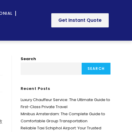
ONIAL
Get Instant Quote
Search
SEARCH
Recent Posts
Luxury Chauffeur Service: The Ultimate Guide to
First-Class Private Travel
Minibus Amsterdam: The Complete Guide to
教
Comfortable Group Transportation
Reliable Taxi Schiphol Airport: Your Trusted