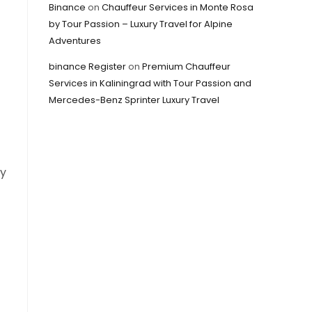
Binance
on
Chauffeur Services in Monte Rosa
by Tour Passion – Luxury Travel for Alpine
Adventures
binance Register
on
Premium Chauffeur
Services in Kaliningrad with Tour Passion and
Mercedes-Benz Sprinter Luxury Travel
y