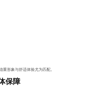
 的稳重形象与舒适体验尤为匹配。
团体保障
。