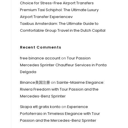
Choice for Stress-Free Airport Transfers
Premium Taxi Schiphol: The Ultimate Luxury
Airport Transfer Experiencev
Taxibus Amsterdam: The Ultimate Guide to
Comfortable Group Travel in the Dutch Capital
Recent Comments
free binance account
on
Tour Passion
Mercedes Sprinter Chauffeur Services in Ponta
Delgada
Binance美国注册
on
Sainte-Maxime Elegance:
Riviera Freedom with Tour Passion and the
Mercedes-Benz Sprinter
Skapa ett gratis konto
on
Experience
Portoferraio in Timeless Elegance with Tour
Passion and the Mercedes-Benz Sprinter