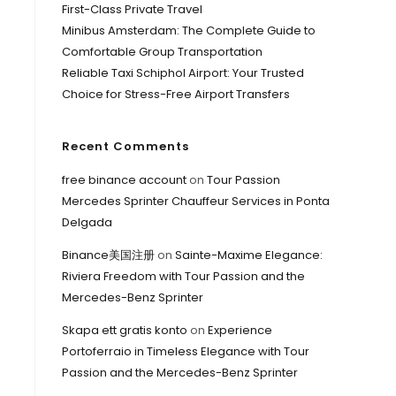
First-Class Private Travel
Minibus Amsterdam: The Complete Guide to
Comfortable Group Transportation
Reliable Taxi Schiphol Airport: Your Trusted
Choice for Stress-Free Airport Transfers
Recent Comments
free binance account
on
Tour Passion
Mercedes Sprinter Chauffeur Services in Ponta
Delgada
Binance美国注册
on
Sainte-Maxime Elegance:
Riviera Freedom with Tour Passion and the
Mercedes-Benz Sprinter
Skapa ett gratis konto
on
Experience
Portoferraio in Timeless Elegance with Tour
Passion and the Mercedes-Benz Sprinter