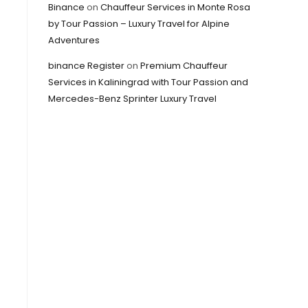
Binance
on
Chauffeur Services in Monte Rosa
by Tour Passion – Luxury Travel for Alpine
Adventures
binance Register
on
Premium Chauffeur
Services in Kaliningrad with Tour Passion and
Mercedes-Benz Sprinter Luxury Travel