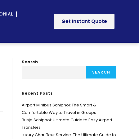
ONIAL
Get Instant Quote
Search
SEARCH
Recent Posts
Airport Minibus Schiphol: The Smart &
Comfortable Way to Travel in Groups
Busje Schiphol: Ultimate Guide to Easy Airport
Transfers
Luxury Chauffeur Service: The Ultimate Guide to