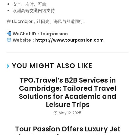
安全、准时、可靠
欧洲高端交通网络支持
在 Llucmajor，让阳光、海风与舒适同行。
WeChat ID：tourpassion
Website：
https://www.tourpassion.com
YOU MIGHT ALSO LIKE
TPO.Travel’s B2B Services in
Cambridge: Tailored Travel
Solutions for Academic and
Leisure Trips
May 12, 2025
Tour Passion Offers Luxury Jet