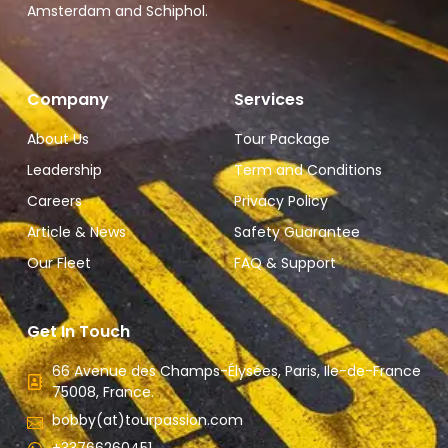
Amsterdam and Schiphol.
Company
Services
About Us
Tour Package
Leadership
Term and Conditions
Careers
Privacy Policy
Article & News
Safety Guarantee
Our Fleet
FAQ & Support
Get In Touch
66 Avenue des Champs-Élysées, Paris, Ile-de-France
75008, France.
bobby(at)tourpassion.com