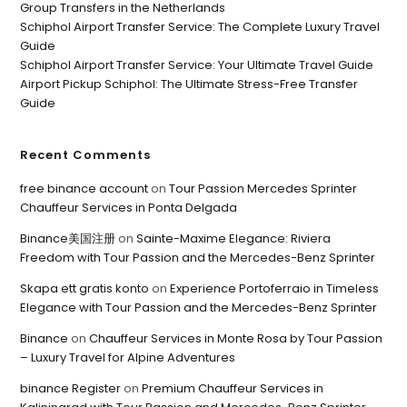
Group Transfers in the Netherlands
Schiphol Airport Transfer Service: The Complete Luxury Travel
Guide
Schiphol Airport Transfer Service: Your Ultimate Travel Guide
Airport Pickup Schiphol: The Ultimate Stress-Free Transfer
Guide
Recent Comments
free binance account
on
Tour Passion Mercedes Sprinter
Chauffeur Services in Ponta Delgada
Binance美国注册
on
Sainte-Maxime Elegance: Riviera
Freedom with Tour Passion and the Mercedes-Benz Sprinter
Skapa ett gratis konto
on
Experience Portoferraio in Timeless
Elegance with Tour Passion and the Mercedes-Benz Sprinter
Binance
on
Chauffeur Services in Monte Rosa by Tour Passion
– Luxury Travel for Alpine Adventures
binance Register
on
Premium Chauffeur Services in