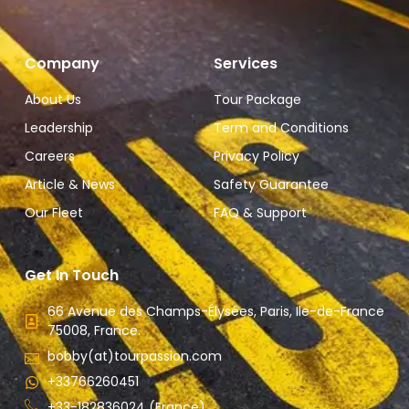
Company
Services
About Us
Tour Package
Leadership
Term and Conditions
Careers
Privacy Policy
Article & News
Safety Guarantee
Our Fleet
FAQ & Support
Get In Touch
66 Avenue des Champs-Élysées, Paris, Ile-de-France
75008, France.
bobby(at)tourpassion.com
+33766260451
+33-182836024 (France)