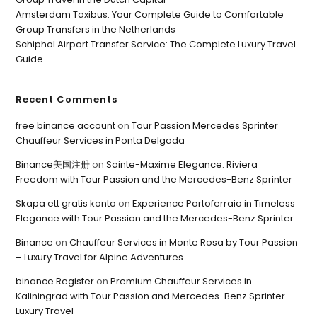
Amsterdam Taxibus: Your Complete Guide to Comfortable
Group Transfers in the Netherlands
Schiphol Airport Transfer Service: The Complete Luxury Travel
Guide
Recent Comments
free binance account
on
Tour Passion Mercedes Sprinter
Chauffeur Services in Ponta Delgada
Binance美国注册
on
Sainte-Maxime Elegance: Riviera
Freedom with Tour Passion and the Mercedes-Benz Sprinter
Skapa ett gratis konto
on
Experience Portoferraio in Timeless
Elegance with Tour Passion and the Mercedes-Benz Sprinter
Binance
on
Chauffeur Services in Monte Rosa by Tour Passion
– Luxury Travel for Alpine Adventures
binance Register
on
Premium Chauffeur Services in
Kaliningrad with Tour Passion and Mercedes-Benz Sprinter
Luxury Travel