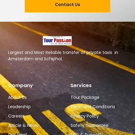
Contact Us
Largest and Most Reliable transfer of private taxis in
Amsterdam and Schiphol.
Company
Services
About Us
Tour Package
Leadership
Term and Conditions
Careers
Privacy Policy
Article & News
Safety Guarantee
Our Fleet
FAQ & Support