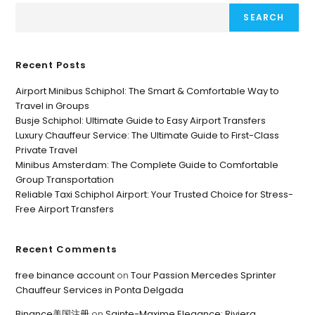
SEARCH
Recent Posts
Airport Minibus Schiphol: The Smart & Comfortable Way to
Travel in Groups
Busje Schiphol: Ultimate Guide to Easy Airport Transfers
Luxury Chauffeur Service: The Ultimate Guide to First-Class
Private Travel
Minibus Amsterdam: The Complete Guide to Comfortable
Group Transportation
Reliable Taxi Schiphol Airport: Your Trusted Choice for Stress-
Free Airport Transfers
Recent Comments
free binance account
on
Tour Passion Mercedes Sprinter
Chauffeur Services in Ponta Delgada
Binance美国注册
on
Sainte-Maxime Elegance: Riviera