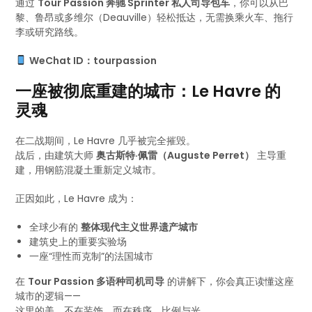
通过
Tour Passion 奔驰 Sprinter 私人司导包车
，你可以从巴
黎、鲁昂或多维尔（Deauville）轻松抵达，无需换乘火车、拖行
李或研究路线。
WeChat ID：tourpassion
一座被彻底重建的城市：Le Havre 的
灵魂
在二战期间，Le Havre 几乎被完全摧毁。
战后，由建筑大师
奥古斯特·佩雷（Auguste Perret）
主导重
建，用钢筋混凝土重新定义城市。
正因如此，Le Havre 成为：
全球少有的
整体现代主义世界遗产城市
建筑史上的重要实验场
一座“理性而克制”的法国城市
在
Tour Passion 多语种司机司导
的讲解下，你会真正读懂这座
城市的逻辑——
这里的美，不在装饰，而在秩序、比例与光。