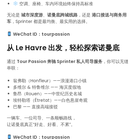
空调、座椅、车内环境始终保持高标准
无论是
城市深度游
、
诺曼底跨城线路
，还是
港口接送与商务用
车
，Sprinter 都是最均衡、最实用的选择。
WeChat ID：tourpassion
从 Le Havre 出发，轻松探索诺曼底
通过
Tour Passion 奔驰 Sprinter 私人司导服务
，你可以无缝
串联：
翁弗勒（Honfleur）——浪漫港口小镇
多维尔 & 特鲁维尔 —— 海滨度假地
鲁昂（Rouen）——中世纪历史名城
埃特勒塔（Étretat）——白色悬崖奇观
巴黎 —— 直接高端接驳
一辆车、一位司导、一条顺畅路线，
让诺曼底真正“好走、好看、不累”。
WeChat ID：tourpassion