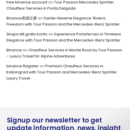
free binance account
on
Tour Passion Mercedes Sprinter
Chauffeur Services in Ponta Delgada
Binance美国注册
on
Sainte-Maxime Elegance: Riviera
Freedom with Tour Passion and the Mercedes-Benz Sprinter
Skapa ett gratis konto
on
Experience Portoferraio in Timeless
Elegance with Tour Passion and the Mercedes-Benz Sprinter
Binance
on
Chauffeur Services in Monte Rosa by Tour Passion
– Luxury Travel for Alpine Adventures
binance Register
on
Premium Chauffeur Services in
Kaliningrad with Tour Passion and Mercedes-Benz Sprinter
Luxury Travel
Signup our newsletter to get
update information, news, insight