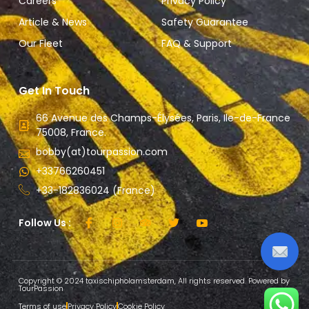
Careers
Privacy Policy
Article & News
Safety Guarantee
Our Fleet
FAQ & Support
Get In Touch
66 Avenue des Champs-Élysées, Paris, Ile-de-France
75008, France.
bobby(at)tourpassion.com
+33766260451
+33-182836024 (France)
Follow Us :
Copyright © 2024 taxischipholamsterdam, All rights reserved. Powered by
TourPassion
Terms of use
Privacy Policy
Cookie Policy