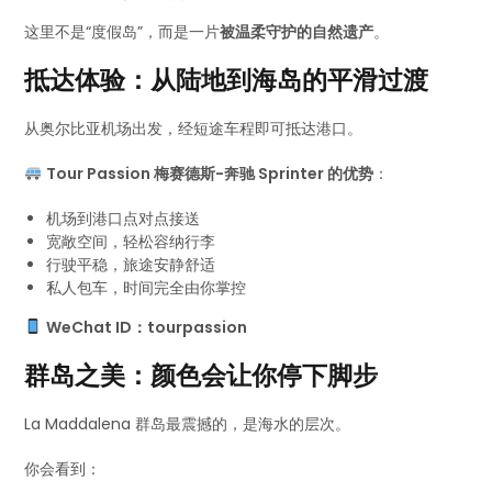
这里不是“度假岛”，而是一片
被温柔守护的自然遗产
。
抵达体验：从陆地到海岛的平滑过渡
从奥尔比亚机场出发，经短途车程即可抵达港口。
Tour Passion 梅赛德斯-奔驰 Sprinter 的优势
：
机场到港口点对点接送
宽敞空间，轻松容纳行李
行驶平稳，旅途安静舒适
私人包车，时间完全由你掌控
WeChat ID：tourpassion
群岛之美：颜色会让你停下脚步
La Maddalena 群岛最震撼的，是海水的层次。
你会看到：