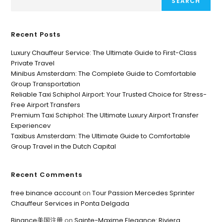
SEARCH
Recent Posts
Luxury Chauffeur Service: The Ultimate Guide to First-Class
Private Travel
Minibus Amsterdam: The Complete Guide to Comfortable
Group Transportation
Reliable Taxi Schiphol Airport: Your Trusted Choice for Stress-
Free Airport Transfers
Premium Taxi Schiphol: The Ultimate Luxury Airport Transfer
Experiencev
Taxibus Amsterdam: The Ultimate Guide to Comfortable
Group Travel in the Dutch Capital
Recent Comments
free binance account
on
Tour Passion Mercedes Sprinter
Chauffeur Services in Ponta Delgada
Binance美国注册
on
Sainte-Maxime Elegance: Riviera