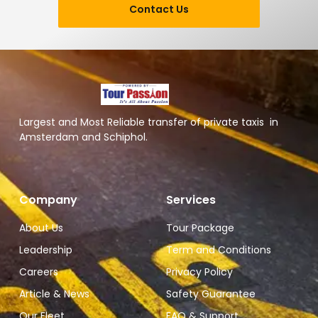
Contact Us
Largest and Most Reliable transfer of private taxis in
Amsterdam and Schiphol.
Company
Services
About Us
Tour Package
Leadership
Term and Conditions
Careers
Privacy Policy
Article & News
Safety Guarantee
Our Fleet
FAQ & Support