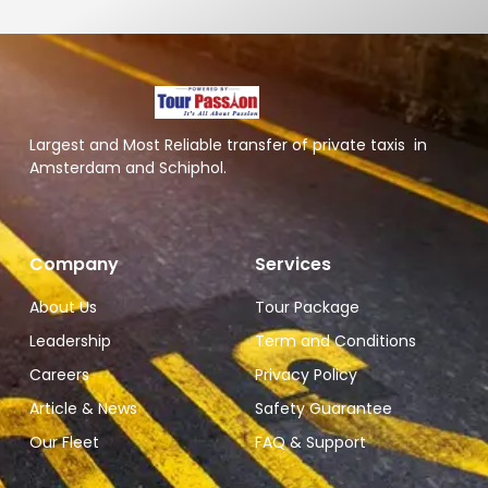
Largest and Most Reliable transfer of private taxis in
Amsterdam and Schiphol.
Company
Services
About Us
Tour Package
Leadership
Term and Conditions
Careers
Privacy Policy
Article & News
Safety Guarantee
Our Fleet
FAQ & Support