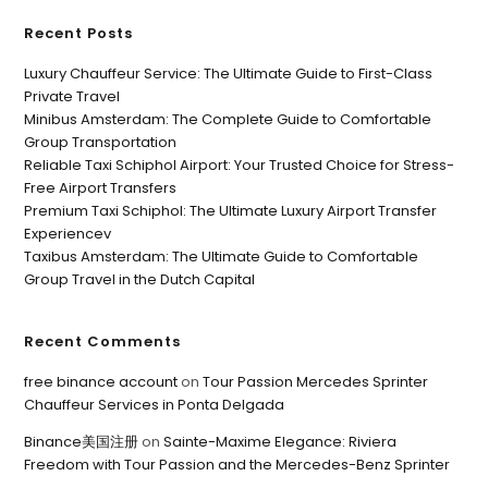
Recent Posts
Luxury Chauffeur Service: The Ultimate Guide to First-Class
Private Travel
Minibus Amsterdam: The Complete Guide to Comfortable
Group Transportation
Reliable Taxi Schiphol Airport: Your Trusted Choice for Stress-
Free Airport Transfers
Premium Taxi Schiphol: The Ultimate Luxury Airport Transfer
Experiencev
Taxibus Amsterdam: The Ultimate Guide to Comfortable
Group Travel in the Dutch Capital
Recent Comments
free binance account
on
Tour Passion Mercedes Sprinter
Chauffeur Services in Ponta Delgada
Binance美国注册
on
Sainte-Maxime Elegance: Riviera
Freedom with Tour Passion and the Mercedes-Benz Sprinter