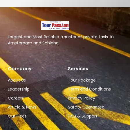
Largest and Most Reliable transfer of private taxis in
Amsterdam and Schiphol.
Company
Services
About Us
Tour Package
Leadership
Term and Conditions
Careers
Privacy Policy
Article & News
Safety Guarantee
Our Fleet
FAQ & Support