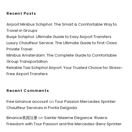
Recent Posts
Airport Minibus Schiphol: The Smart & Comfortable Way to
Travel in Groups
Busje Schiphol: Ultimate Guide to Easy Airport Transfers
Luxury Chauffeur Service: The Ultimate Guide to First-Class
Private Travel
Minibus Amsterdam: The Complete Guide to Comfortable
Group Transportation
Reliable Taxi Schiphol Airport: Your Trusted Choice for Stress-
Free Airport Transfers
Recent Comments
free binance account
on
Tour Passion Mercedes Sprinter
Chauffeur Services in Ponta Delgada
Binance美国注册
on
Sainte-Maxime Elegance: Riviera
Freedom with Tour Passion and the Mercedes-Benz Sprinter