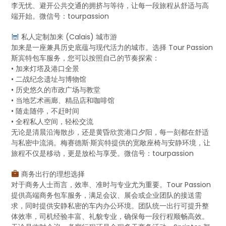
李无忧、避开公共交通的拥挤与等待，让每一段旅程从舒适与高
端开始。微信号：tourpassion
私人定制加来 (Calais) 城市游
加来是一座兼具历史底蕴与现代活力的城市。选择 Tour Passion
斯宾特包车服务，您可以按照自己的节奏探索：
• 加来灯塔及港口全景
• 二战纪念遗址与博物馆
• 历史悠久的市政广场与教堂
• 当地艺术画廊、精品店和咖啡馆
• 随走随停，不赶时间
• 全程私人空间，轻松交流
无论是清晨沿海散步，还是黄昏欣赏港口夕阳，每一刻都在舒适
与私密中流淌。梅赛德斯·斯宾特提供的宽敞座椅与安静环境，让
旅程不仅是移动，更是放松与享受。微信号：tourpassion
商务出行的理想选择
对于商务人士而言，效率、准时与专业尤为重要。Tour Passion
提供高端商务包车服务，满足会议、展会或企业团队的接送需
求，同时提供安静私密的车内办公环境。团队统一出行可提升整
体效率，司机经验丰富、礼貌专业，确保每一段行程顺畅高效。