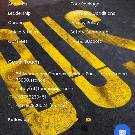
About Us
Tour Package
Leadership
Term and Conditions
Careers
Privacy Policy
Article & News
Safety Guarantee
Our Fleet
FAQ & Support
Get In Touch
66 Avenue des Champs-Élysées, Paris, Ile-de-France
75008, France.
bobby(at)tourpassion.com
+33766260451
+33-182836024 (France)
Follow Us :