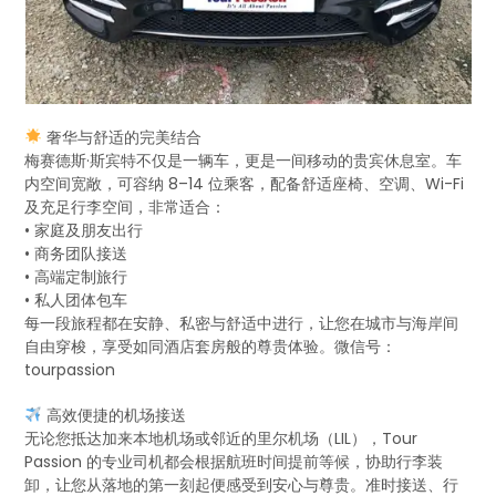
奢华与舒适的完美结合
梅赛德斯·斯宾特不仅是一辆车，更是一间移动的贵宾休息室。车
内空间宽敞，可容纳 8–14 位乘客，配备舒适座椅、空调、Wi-Fi
及充足行李空间，非常适合：
• 家庭及朋友出行
• 商务团队接送
• 高端定制旅行
• 私人团体包车
每一段旅程都在安静、私密与舒适中进行，让您在城市与海岸间
自由穿梭，享受如同酒店套房般的尊贵体验。微信号：
tourpassion
高效便捷的机场接送
无论您抵达加来本地机场或邻近的里尔机场（LIL），Tour
Passion 的专业司机都会根据航班时间提前等候，协助行李装
卸，让您从落地的第一刻起便感受到安心与尊贵。准时接送、行