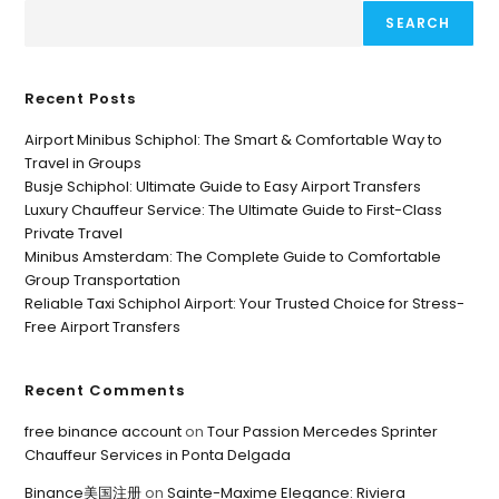
SEARCH
Recent Posts
Airport Minibus Schiphol: The Smart & Comfortable Way to
Travel in Groups
Busje Schiphol: Ultimate Guide to Easy Airport Transfers
Luxury Chauffeur Service: The Ultimate Guide to First-Class
Private Travel
Minibus Amsterdam: The Complete Guide to Comfortable
Group Transportation
Reliable Taxi Schiphol Airport: Your Trusted Choice for Stress-
Free Airport Transfers
Recent Comments
free binance account
on
Tour Passion Mercedes Sprinter
Chauffeur Services in Ponta Delgada
Binance美国注册
on
Sainte-Maxime Elegance: Riviera