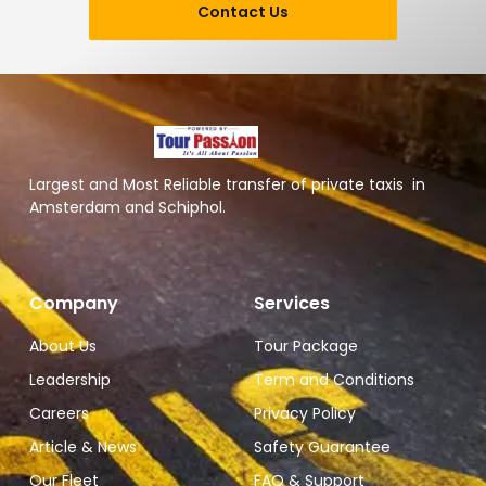
Contact Us
Largest and Most Reliable transfer of private taxis in
Amsterdam and Schiphol.
Company
Services
About Us
Tour Package
Leadership
Term and Conditions
Careers
Privacy Policy
Article & News
Safety Guarantee
Our Fleet
FAQ & Support