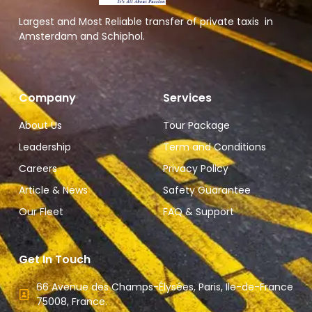
Largest and Most Reliable transfer of private taxis in
Amsterdam and Schiphol.
Company
Services
About Us
Tour Package
Leadership
Term and Conditions
Careers
Privacy Policy
Article & News
Safety Guarantee
Our Fleet
FAQ & Support
Get In Touch
66 Avenue des Champs-Élysées, Paris, Ile-de-France
75008, France.