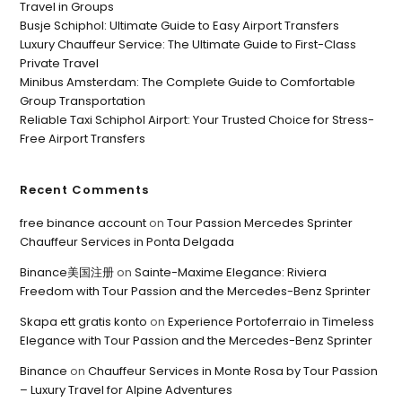
Travel in Groups
Busje Schiphol: Ultimate Guide to Easy Airport Transfers
Luxury Chauffeur Service: The Ultimate Guide to First-Class
Private Travel
Minibus Amsterdam: The Complete Guide to Comfortable
Group Transportation
Reliable Taxi Schiphol Airport: Your Trusted Choice for Stress-
Free Airport Transfers
Recent Comments
free binance account
on
Tour Passion Mercedes Sprinter
Chauffeur Services in Ponta Delgada
Binance美国注册
on
Sainte-Maxime Elegance: Riviera
Freedom with Tour Passion and the Mercedes-Benz Sprinter
Skapa ett gratis konto
on
Experience Portoferraio in Timeless
Elegance with Tour Passion and the Mercedes-Benz Sprinter
Binance
on
Chauffeur Services in Monte Rosa by Tour Passion
– Luxury Travel for Alpine Adventures