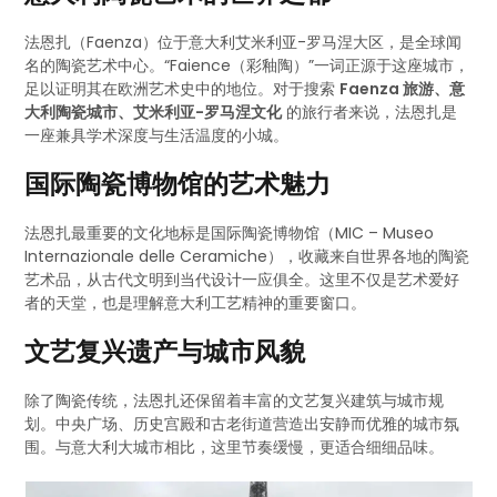
法恩扎（Faenza）位于意大利艾米利亚-罗马涅大区，是全球闻
名的陶瓷艺术中心。“Faience（彩釉陶）”一词正源于这座城市，
足以证明其在欧洲艺术史中的地位。对于搜索
Faenza 旅游、意
大利陶瓷城市、艾米利亚-罗马涅文化
的旅行者来说，法恩扎是
一座兼具学术深度与生活温度的小城。
国际陶瓷博物馆的艺术魅力
法恩扎最重要的文化地标是国际陶瓷博物馆（MIC – Museo
Internazionale delle Ceramiche），收藏来自世界各地的陶瓷
艺术品，从古代文明到当代设计一应俱全。这里不仅是艺术爱好
者的天堂，也是理解意大利工艺精神的重要窗口。
文艺复兴遗产与城市风貌
除了陶瓷传统，法恩扎还保留着丰富的文艺复兴建筑与城市规
划。中央广场、历史宫殿和古老街道营造出安静而优雅的城市氛
围。与意大利大城市相比，这里节奏缓慢，更适合细细品味。