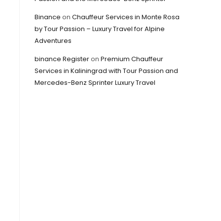
Binance
on
Chauffeur Services in Monte Rosa
by Tour Passion – Luxury Travel for Alpine
Adventures
binance Register
on
Premium Chauffeur
Services in Kaliningrad with Tour Passion and
Mercedes-Benz Sprinter Luxury Travel