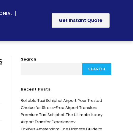
ONIAL
Get Instant Quote
奔
Search
SEARCH
Recent Posts
Reliable Taxi Schiphol Airport: Your Trusted
Choice for Stress-Free Airport Transfers
Premium Taxi Schiphol: The Ultimate Luxury
Airport Transfer Experiencev
Taxibus Amsterdam: The Ultimate Guide to