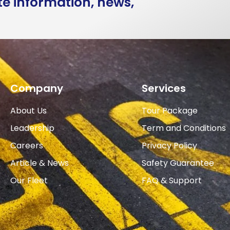
te information, news,
Company
Services
About Us
Tour Package
Leadership
Term and Conditions
Careers
Privacy Policy
Article & News
Safety Guarantee
Our Fleet
FAQ & Support