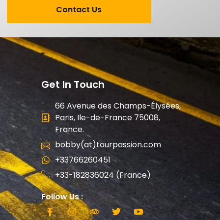
Contact Us
Get In Touch
66 Avenue des Champs-Élysées,
Paris, Ile-de-France 75008,
France.
bobby(at)tourpassion.com
+33766260451
+33-182836024 (France)
Follow Us :