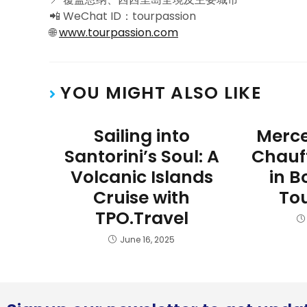
📲 WeChat ID：tourpassion
🌐
www.tourpassion.com
YOU MIGHT ALSO LIKE
Sailing into
Merce
Santorini’s Soul: A
Chauf
Volcanic Islands
in B
Cruise with
Tou
TPO.Travel
June 16, 2025