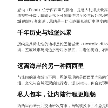
恩纳（Enna）位于西西里岛腹地，是意大利海拔最
周视野开阔，晴朗天气下可俯瞰连绵丘陵与远处的地
城
的旅行者来说，恩纳是一处安静而充满历史厚度的
千年历史与城堡风景
恩纳最具标志性的地标是伦巴第城堡（Castello di
墙，整座城市与周边乡野尽收眼底。古老的街道、石
远离海岸的另一种西西里
与热闹的沿海城市不同，恩纳展现的是西西里内陆的
活、文化与自然景观的旅行者。漫步街头，你会发现
私人包车，让内陆行程更顺畅
西西里内陆公共交通班次有限，自驾或换乘并不总是轻松。