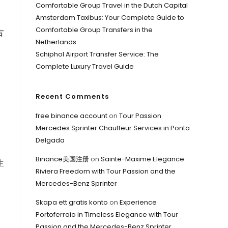
Comfortable Group Travel in the Dutch Capital
Amsterdam Taxibus: Your Complete Guide to
Comfortable Group Transfers in the
古
Netherlands
Schiphol Airport Transfer Service: The
Complete Luxury Travel Guide
Recent Comments
。
free binance account
on
Tour Passion
Mercedes Sprinter Chauffeur Services in Ponta
Delgada
Binance美国注册
on
Sainte-Maxime Elegance:
生
Riviera Freedom with Tour Passion and the
Mercedes-Benz Sprinter
Skapa ett gratis konto
on
Experience
Portoferraio in Timeless Elegance with Tour
Passion and the Mercedes-Benz Sprinter