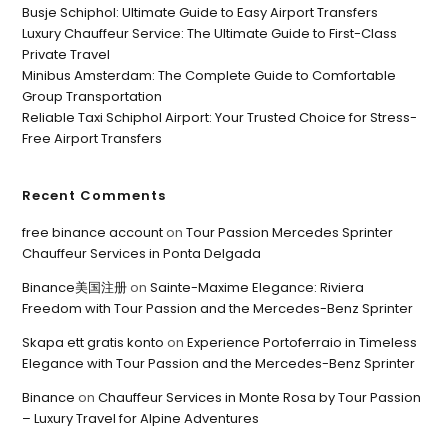
Busje Schiphol: Ultimate Guide to Easy Airport Transfers
Luxury Chauffeur Service: The Ultimate Guide to First-Class
Private Travel
Minibus Amsterdam: The Complete Guide to Comfortable
Group Transportation
Reliable Taxi Schiphol Airport: Your Trusted Choice for Stress-
Free Airport Transfers
Recent Comments
free binance account
on
Tour Passion Mercedes Sprinter
Chauffeur Services in Ponta Delgada
Binance美国注册
on
Sainte-Maxime Elegance: Riviera
Freedom with Tour Passion and the Mercedes-Benz Sprinter
Skapa ett gratis konto
on
Experience Portoferraio in Timeless
Elegance with Tour Passion and the Mercedes-Benz Sprinter
Binance
on
Chauffeur Services in Monte Rosa by Tour Passion
– Luxury Travel for Alpine Adventures