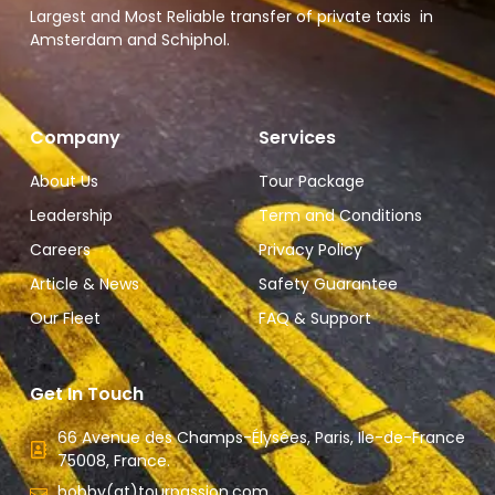
Largest and Most Reliable transfer of private taxis in
Amsterdam and Schiphol.
Company
Services
About Us
Tour Package
Leadership
Term and Conditions
Careers
Privacy Policy
Article & News
Safety Guarantee
Our Fleet
FAQ & Support
Get In Touch
66 Avenue des Champs-Élysées, Paris, Ile-de-France
75008, France.
bobby(at)tourpassion.com