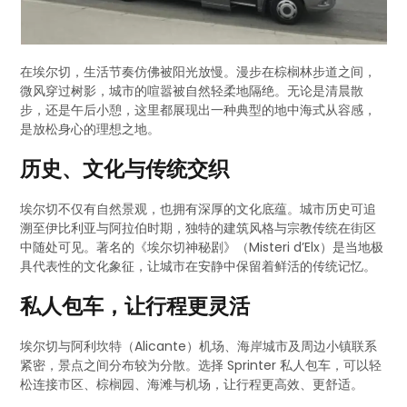
在埃尔切，生活节奏仿佛被阳光放慢。漫步在棕榈林步道之间，
微风穿过树影，城市的喧嚣被自然轻柔地隔绝。无论是清晨散
步，还是午后小憩，这里都展现出一种典型的地中海式从容感，
是放松身心的理想之地。
历史、文化与传统交织
埃尔切不仅有自然景观，也拥有深厚的文化底蕴。城市历史可追
溯至伊比利亚与阿拉伯时期，独特的建筑风格与宗教传统在街区
中随处可见。著名的《埃尔切神秘剧》（Misteri d’Elx）是当地极
具代表性的文化象征，让城市在安静中保留着鲜活的传统记忆。
私人包车，让行程更灵活
埃尔切与阿利坎特（Alicante）机场、海岸城市及周边小镇联系
紧密，景点之间分布较为分散。选择 Sprinter 私人包车，可以轻
松连接市区、棕榈园、海滩与机场，让行程更高效、更舒适。