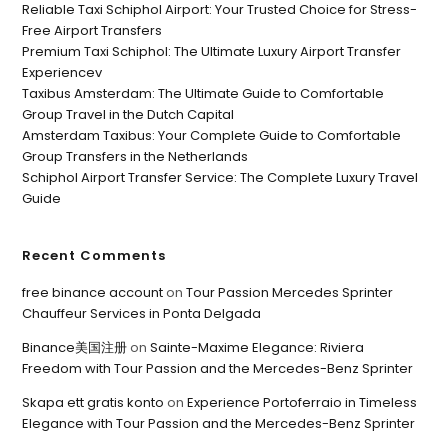
Reliable Taxi Schiphol Airport: Your Trusted Choice for Stress-
Free Airport Transfers
Premium Taxi Schiphol: The Ultimate Luxury Airport Transfer
Experiencev
Taxibus Amsterdam: The Ultimate Guide to Comfortable
Group Travel in the Dutch Capital
Amsterdam Taxibus: Your Complete Guide to Comfortable
Group Transfers in the Netherlands
Schiphol Airport Transfer Service: The Complete Luxury Travel
Guide
Recent Comments
free binance account
on
Tour Passion Mercedes Sprinter
Chauffeur Services in Ponta Delgada
Binance美国注册
on
Sainte-Maxime Elegance: Riviera
Freedom with Tour Passion and the Mercedes-Benz Sprinter
Skapa ett gratis konto
on
Experience Portoferraio in Timeless
Elegance with Tour Passion and the Mercedes-Benz Sprinter