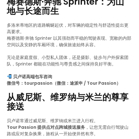
梅赛德斯·奔驰 Sprinter：为山
地与长途而生
多洛米蒂地区的道路蜿蜒起伏，对车辆的稳定性与舒适性提出更
高要求。
梅赛德斯·奔驰 Sprinter 以其强劲而平稳的驾驶表现、宽敞的内部
空间以及安静的车厢环境，确保旅途始终从容。
无论是家庭度假、小型私人团体，还是摄影、徒步与户外探索团
队，Sprinter 都能在功能性与尊贵感之间保持良好平衡。
贝卢诺高端包车咨询
微信号：tourpassion（微信：途派申 / Tour Passion）
从威尼斯、维罗纳与米兰的尊享
接送
贝卢诺常通过威尼斯、维罗纳或米兰进入行程。
Tour Passion 提供点对点跨城接送服务
，让您无需自行驾驶山
路或应对复杂换乘，旅程从一开始便井然有序。