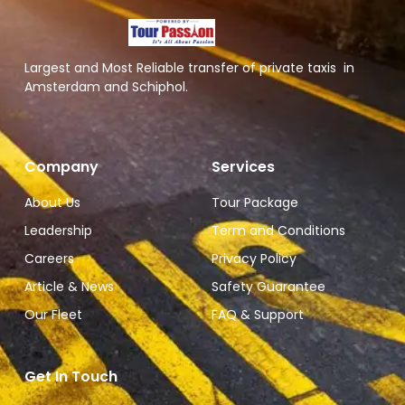
Largest and Most Reliable transfer of private taxis in
Amsterdam and Schiphol.
Company
Services
About Us
Tour Package
Leadership
Term and Conditions
Careers
Privacy Policy
Article & News
Safety Guarantee
Our Fleet
FAQ & Support
Get In Touch