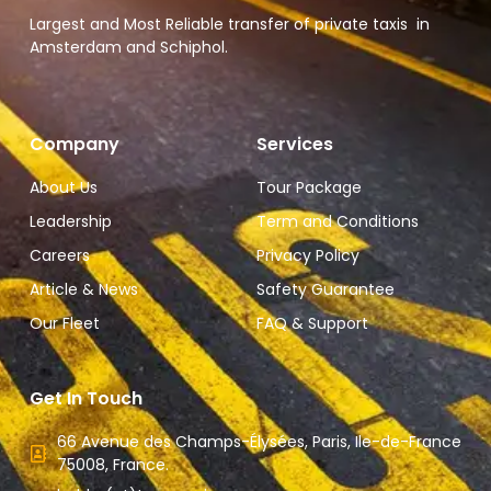
Largest and Most Reliable transfer of private taxis in
Amsterdam and Schiphol.
Company
Services
About Us
Tour Package
Leadership
Term and Conditions
Careers
Privacy Policy
Article & News
Safety Guarantee
Our Fleet
FAQ & Support
Get In Touch
66 Avenue des Champs-Élysées, Paris, Ile-de-France
75008, France.