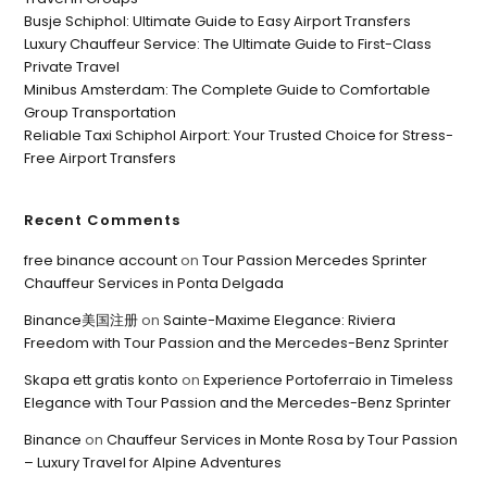
Busje Schiphol: Ultimate Guide to Easy Airport Transfers
Luxury Chauffeur Service: The Ultimate Guide to First-Class
Private Travel
Minibus Amsterdam: The Complete Guide to Comfortable
Group Transportation
Reliable Taxi Schiphol Airport: Your Trusted Choice for Stress-
Free Airport Transfers
Recent Comments
free binance account
on
Tour Passion Mercedes Sprinter
Chauffeur Services in Ponta Delgada
Binance美国注册
on
Sainte-Maxime Elegance: Riviera
Freedom with Tour Passion and the Mercedes-Benz Sprinter
Skapa ett gratis konto
on
Experience Portoferraio in Timeless
Elegance with Tour Passion and the Mercedes-Benz Sprinter
Binance
on
Chauffeur Services in Monte Rosa by Tour Passion
– Luxury Travel for Alpine Adventures