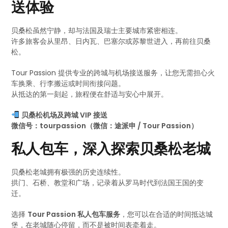
送体验
贝桑松虽然宁静，却与法国及瑞士主要城市紧密相连。
许多旅客会从里昂、日内瓦、巴塞尔或苏黎世进入，再前往贝桑
松。
Tour Passion 提供专业的跨城与机场接送服务，让您无需担心火
车换乘、行李搬运或时间衔接问题。
从抵达的第一刻起，旅程便在舒适与安心中展开。
贝桑松机场及跨城 VIP 接送
微信号：tourpassion（微信：途派申 / Tour Passion）
私人包车，深入探索贝桑松老城
贝桑松老城拥有极强的历史连续性。
拱门、石桥、教堂和广场，记录着从罗马时代到法国王国的变
迁。
选择
Tour Passion 私人包车服务
，您可以在合适的时间抵达城
堡，在老城随心停留，而不是被时间表牵着走。