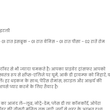
– इटली
 01 रात इंसब्रुक – 01 रात वेनिस – 01 रात पीसा – 02 रातें रोम
 टॉवर से भी ज्यादा चमकते हैं। आपका प्राइवेट ट्रांसफर आपको
ंत्र रूप से शॉंप्स-एलिज़े पर घूमें, आर्क डी ट्रायम्फ को निहारें, 
 लें। हर धड़कन के साथ, पेरिस रोमांस, स्टाइल और आश्चर्य की
े प्यार करने के लिए तैयार है!
आनंद लें—लूव्र, नोट्रे-डेम, प्लेस डी ला कॉनकॉर्ड, ओपेरा
र की तीसरी मंज़िल तक जाएँ, जहाँ से शहर के अद्भुत दृश्य