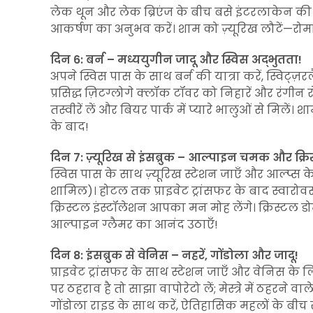
लेक थून और लेक ब्रिएंज के बीच बसे इंटरलाकेन की ओर 
आकर्षण का अनुभव करें। शाम को ज़्यूरिख लौटें—रोमां
दिन 6: बर्न – मध्ययुगीन जादू और स्विस अद्भुतता!
अपने स्विस पास के साथ बर्न की यात्रा करें, स्विट्ज
प्रसिद्ध ज़िटग्लोगे क्लॉक टॉवर को निहारें और रंगीन 
तस्वीरें लें और बियर पार्क में प्यारे भालुओं से मिलें
के बाद!
दिन 7: ज़्यूरिख से इंसब्रुक – आल्पाइन चमक और क्रि
स्विस पास के साथ ज़्यूरिख स्टेशन जाएँ और आल्प्स के अद
शामिल)। होटल तक प्राइवेट ट्रांसफर के बाद स्वारोवस
क्रिस्टल इंस्टॉलेशन आपका मन मोह लेंगे। क्रिस्टल ड
आल्पाइन ग्लैमर का आनंद उठाएँ!
दिन 8: इंसब्रुक से वेनिस – नहरें, गोंडोला और जादू!
प्राइवेट ट्रांसफर के साथ स्टेशन जाएँ और वेनिस के 
पर ठहराव है तो साझा वापोरेटो लें; मेस्त्रे में ठहरने 
गोंडोला राइड के साथ करें, ऐतिहासिक महलों के बी