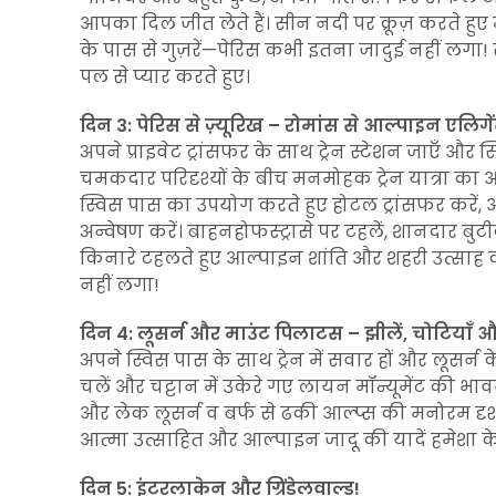
आपका दिल जीत लेते हैं। सीन नदी पर क्रूज़ करते हुए म्यू
के पास से गुज़रें—पेरिस कभी इतना जादुई नहीं लगा!
पल से प्यार करते हुए।
दिन 3: पेरिस से ज़्यूरिख – रोमांस से आल्पाइन एलिग
अपने प्राइवेट ट्रांसफर के साथ ट्रेन स्टेशन जाएँ और 
चमकदार परिदृश्यों के बीच मनमोहक ट्रेन यात्रा का आनं
स्विस पास का उपयोग करते हुए होटल ट्रांसफर करें, 
अन्वेषण करें। बाहनहोफस्ट्रासे पर टहलें, शानदार बुटी
किनारे टहलते हुए आल्पाइन शांति और शहरी उत्साह
नहीं लगा!
दिन 4: लूसर्न और माउंट पिलाटस – झीलें, चोटियाँ 
अपने स्विस पास के साथ ट्रेन में सवार हों और लूसर्न
चलें और चट्टान में उकेरे गए लायन मॉन्यूमेंट की भा
और लेक लूसर्न व बर्फ से ढकी आल्प्स की मनोरम दृश्
आत्मा उत्साहित और आल्पाइन जादू की यादें हमेशा क
दिन 5: इंटरलाकेन और ग्रिंडेलवाल्ड!