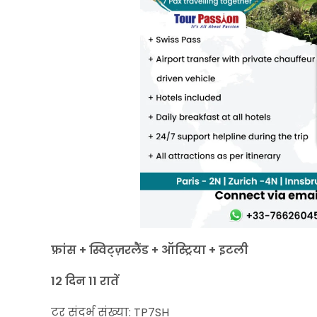
फ्रांस + स्विट्ज़रलैंड + ऑस्ट्रिया + इटली
12 दिन 11 रातें
टूर संदर्भ संख्या: TP7SH