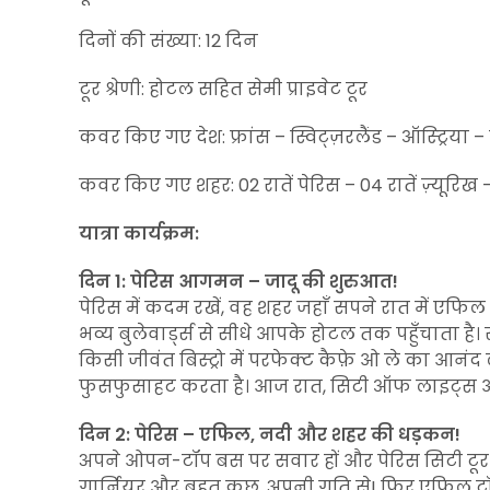
दिनों की संख्या: 12 दिन
टूर श्रेणी: होटल सहित सेमी प्राइवेट टूर
कवर किए गए देश: फ्रांस – स्विट्ज़रलैंड – ऑस्ट्रिया 
कवर किए गए शहर: 02 रातें पेरिस – 04 रातें ज़्यूरिख –
यात्रा कार्यक्रम:
दिन 1: पेरिस आगमन – जादू की शुरुआत!
पेरिस में कदम रखें, वह शहर जहाँ सपने रात में एफिल
भव्य बुलेवार्ड्स से सीधे आपके होटल तक पहुँचाता है। स्वत
किसी जीवंत बिस्ट्रो में परफेक्ट कैफ़े ओ ले का आनंद
फुसफुसाहट करता है। आज रात, सिटी ऑफ लाइट्स आपस
दिन 2: पेरिस – एफिल, नदी और शहर की धड़कन!
अपने ओपन-टॉप बस पर सवार हों और पेरिस सिटी टूर का 
गार्नियर और बहुत कुछ, अपनी गति से! फिर एफिल टॉव