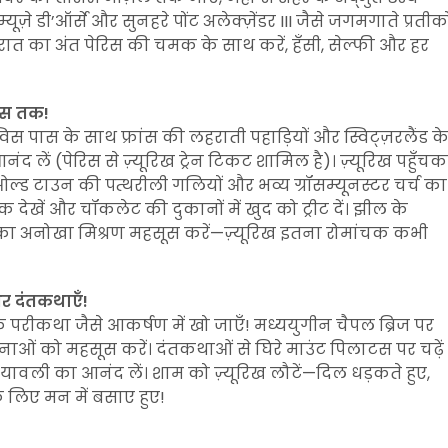
ज़े डी’ऑर्से और सुनहरे पोंट अलेक्ज़ेंडर III जैसे जगमगाते प्रतीको
 रात का अंत पेरिस की चमक के साथ करें, हँसी, सेल्फी और हर
ेंस तक!
स्विस पास के साथ फ्रांस की लहराती पहाड़ियों और स्विट्ज़रलैंड क
द लें (पेरिस से ज़्यूरिख ट्रेन टिकट शामिल है)। ज़्यूरिख पहुँच
ओल्ड टाउन की पत्थरीली गलियों और भव्य ग्रॉसम्यूनस्टर चर्च का
क देखें और चॉकलेट की दुकानों में खुद को ट्रीट दें। झील के
 का अनोखा मिश्रण महसूस करें—ज़्यूरिख इतना रोमांचक कभी
और दंतकथाएँ!
 के परीकथा जैसे आकर्षण में खो जाएँ! मध्ययुगीन चैपल ब्रिज पर
वनाओं को महसूस करें। दंतकथाओं से घिरे माउंट पिलाटस पर चढ़ें
यावली का आनंद लें। शाम को ज़्यूरिख लौटें—दिल धड़कते हुए,
े लिए मन में बसाए हुए!