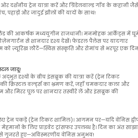
दर्शनीय ट्रेन यात्रा करें और ग्रिंडेलवाल्ड गाँव के कहानी जैस
च, पहाड़ों और जादुई झीलों की यादों के साथ!
़रलैंड की आकर्षक मध्ययुगीन राजधानी। मनमोहक आर्केड्स में घूमे
रोज़ेनगार्टन से शानदार दृश्य देखें। फेडरल पैलेस पर यादगार
। शाम को ज़्यूरिख लौटें—स्विस संस्कृति और रोमांच से भरपूर एक दि
स्टल जादू!
्भुत दृश्यों के बीच इंसब्रुक की यात्रा करें (ट्रेन टिकट
्की क्रिस्टल वर्ल्ड्स का भ्रमण करें, जहाँ चमकदार कला और
ोम और मिरर पूल पर शानदार तस्वीरें लें और इंसब्रुक की
लिए ट्रेन पकड़ें (ट्रेन टिकट शामिल)। आगमन पर—यदि वेनिस द्वी
वाले मेहमानों के लिए प्राइवेट ट्रांसफर उपलब्ध है। दिन का अंत साझा
च से गुजरते हुए—अविस्मरणीय वेनिस अनुभव!